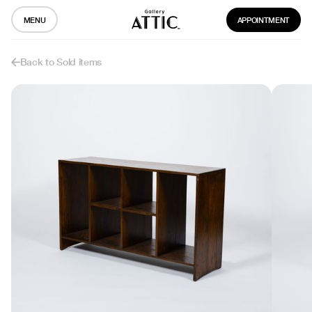
MENU
APPOINTMENT
Back to Sold items