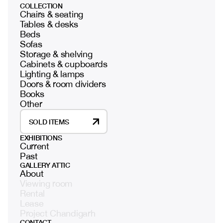
COLLECTION
Chairs & seating
Tables & desks
Beds
Sofas
Storage & shelving
Cabinets & cupboards
Lighting & lamps
Doors & room dividers
Books
Other
SOLD ITEMS
EXHIBITIONS
Current
Past
GALLERY ATTIC
About
Viewing room
Rental
Lease
Project Chandigarh
CONTACT