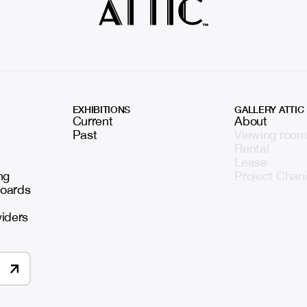
EXHIBITIONS
GALLERY ATTIC
Current
About
Past
Viewing room
Rental
Lease
ng
Project Chan
boards
viders