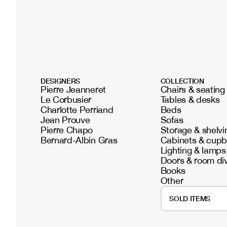
DESIGNERS
COLLECTION
Pierre Jeanneret
Chairs & seating
Le Corbusier
Tables & desks
Charlotte Perriand
Beds
Jean Prouve
Sofas
Pierre Chapo
Storage & shelvi
Bernard-Albin Gras
Cabinets & cup
Lighting & lamps
Doors & room di
Books
Other
SOLD ITEMS