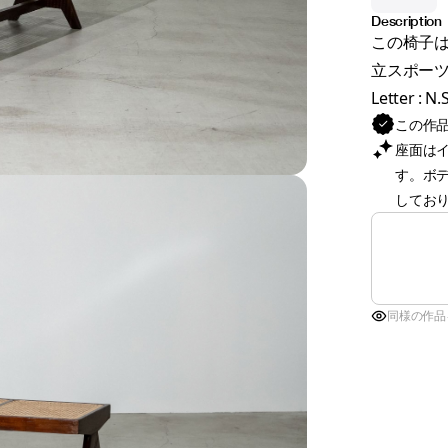
Description
この椅子は、N
立スポーツ
Letter : N.S
この作
座面は
す。ボ
してお
同様の作品