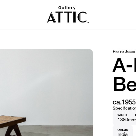
Pierre Jean
A-
Be
ca.1955
Specificatio
WIDTH
1380
mm
ORIGIN
India