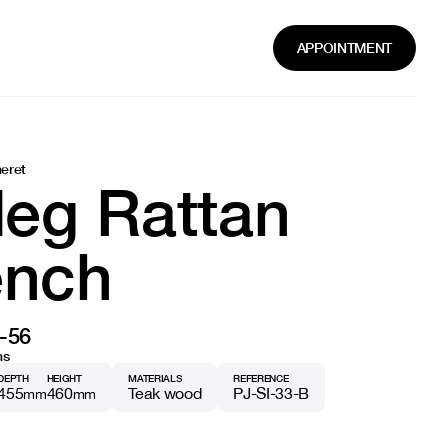
APPOINTMENT
neret
leg Rattan
nch
-56
ns
DEPTH
HEIGHT
MATERIALS
REFERENCE
455
460
Teak wood
PJ-SI-33-B
mm
mm