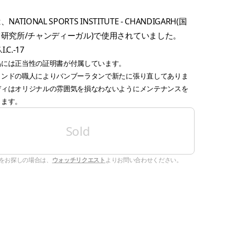
ATIONAL SPORTS INSTITUTE - CHANDIGARH(国
研究所/チャンディーガル)で使用されていました。
.I.C.-17
品には正当性の証明書が付属しています。
インドの職人によりバンブーラタンで新たに張り直してありま
ディはオリジナルの雰囲気を損なわないようにメンテナンスを
ります。
Sold
をお探しの場合は、
ウォッチリクエスト
よりお問い合わせください。