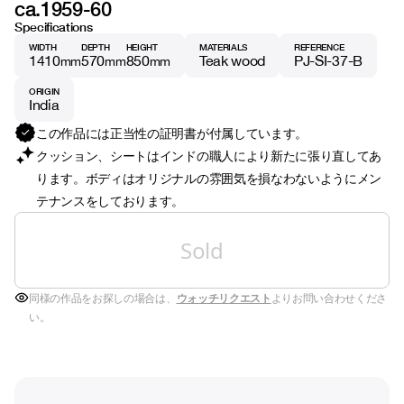
ca.1959-60
Specifications
WIDTH
DEPTH
HEIGHT
MATERIALS
REFERENCE
1410
570
850
Teak wood
PJ-SI-37-B
mm
mm
mm
ORIGIN
India
この作品には正当性の証明書が付属しています。
クッション、シートはインドの職人により新たに張り直してあ
ります。ボディはオリジナルの雰囲気を損なわないようにメン
テナンスをしております。
Sold
同様の作品をお探しの場合は、
ウォッチリクエスト
よりお問い合わせくださ
い。