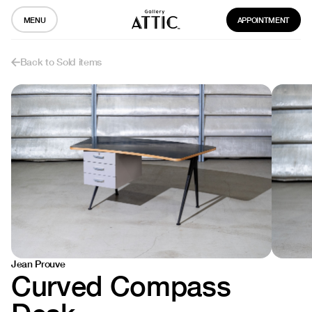
MENU
APPOINTMENT
Back to Sold items
Jean Prouve
Curved Compass