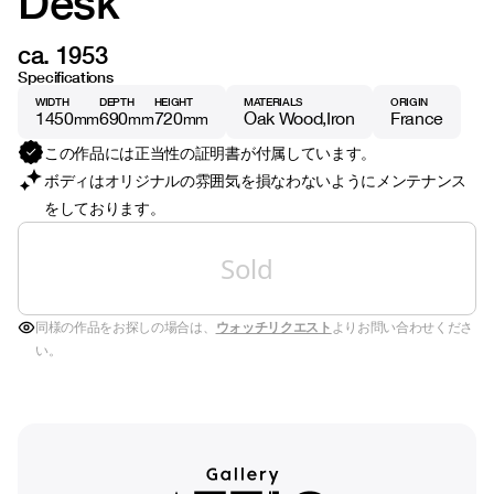
Desk
ca. 1953
Specifications
WIDTH
DEPTH
HEIGHT
MATERIALS
ORIGIN
1450
690
720
Oak Wood
Iron
France
mm
mm
mm
この作品には正当性の証明書が付属しています。
ボディはオリジナルの雰囲気を損なわないようにメンテナンス
をしております。
Sold
同様の作品をお探しの場合は、
ウォッチリクエスト
よりお問い合わせくださ
い。