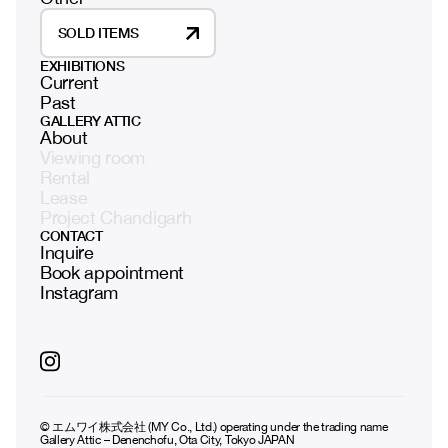
SOLD ITEMS
EXHIBITIONS
Current
Past
GALLERY ATTIC
About
Viewing room
Rental
Lease
Project Chandigarh
CONTACT
Inquire
Book appointment
Instagram
© エムワイ株式会社 (MY Co., Ltd.) operating under the trading name
Gallery Attic – Denenchofu, Ota City, Tokyo JAPAN