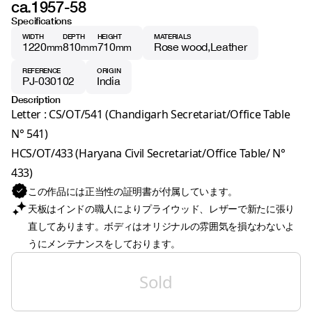
ca.1957-58
Specifications
WIDTH
DEPTH
HEIGHT
MATERIALS
1220
810
710
Rose wood
Leather
mm
mm
mm
REFERENCE
ORIGIN
PJ-030102
India
Description
Letter : CS/OT/541 (Chandigarh Secretariat/Office Table
N° 541)
HCS/OT/433 (Haryana Civil Secretariat/Office Table/ N°
433)
この作品には正当性の証明書が付属しています。
天板はインドの職人によりプライウッド、レザーで新たに張り
直してあります。ボディはオリジナルの雰囲気を損なわないよ
うにメンテナンスをしております。
Sold