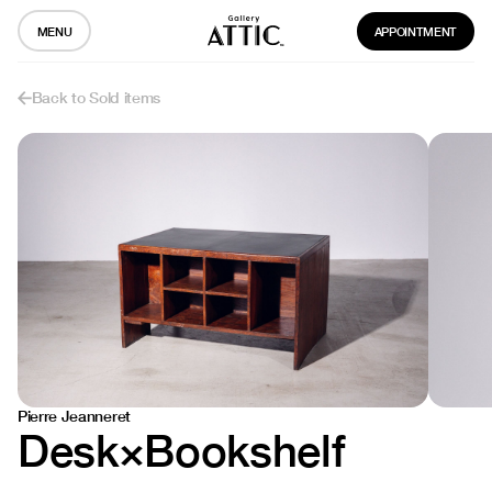
MENU
APPOINTMENT
Back to Sold items
Pierre Jeanneret
Desk×Bookshelf