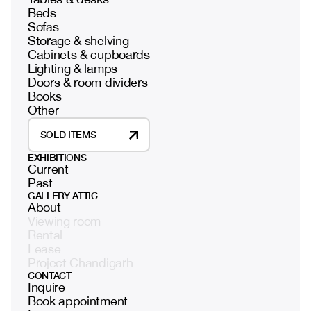
Beds
Sofas
Storage & shelving
Cabinets & cupboards
Lighting & lamps
Doors & room dividers
Books
Other
SOLD ITEMS
EXHIBITIONS
Current
Past
GALLERY ATTIC
About
Viewing room
Rental
Lease
Project Chandigarh
CONTACT
Inquire
Book appointment