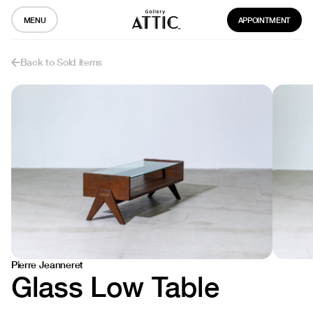
MENU
APPOINTMENT
Back to Sold items
Pierre Jeanneret
Glass Low Table