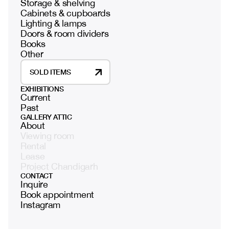
Storage & shelving
Cabinets & cupboards
Lighting & lamps
Doors & room dividers
Books
Other
SOLD ITEMS
EXHIBITIONS
Current
Past
GALLERY ATTIC
About
Viewing room
Rental
Lease
Project Chandigarh
CONTACT
Inquire
Book appointment
Instagram