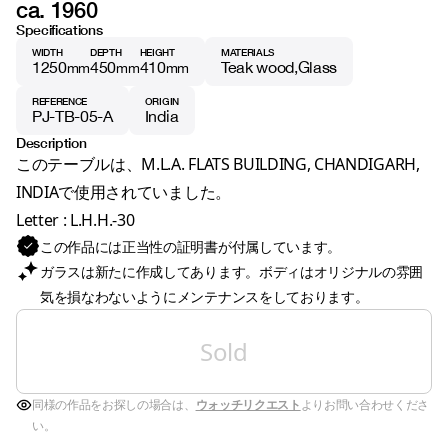
ca. 1960
Specifications
WIDTH
DEPTH
HEIGHT
MATERIALS
1250
450
410
Teak wood
Glass
mm
mm
mm
REFERENCE
ORIGIN
PJ-TB-05-A
India
Description
このテーブルは、M.L.A. FLATS BUILDING, CHANDIGARH,
INDIAで使用されていました。
Letter : L.H.H.-30
この作品には正当性の証明書が付属しています。
ガラスは新たに作成してあります。ボディはオリジナルの雰囲
気を損なわないようにメンテナンスをしております。
Sold
同様の作品をお探しの場合は、
ウォッチリクエスト
よりお問い合わせくださ
い。