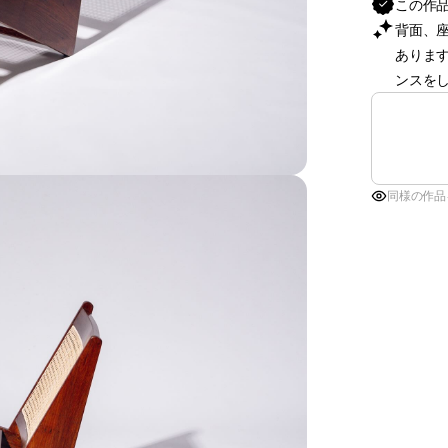
この作
背面、
ありま
ンスを
同様の作品