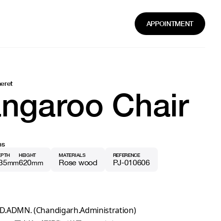
APPOINTMENT
neret
ngaroo Chair
ns
EPTH
HEIGHT
MATERIALS
REFERENCE
35
620
Rose wood
PJ-010606
mm
mm
HD.ADMN. (Chandigarh.Administration)