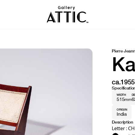
Pierre Jean
Ka
ca.1955
Specificatio
WIDTH
D
515
6
mm
ORIGIN
India
Description
Letter : C