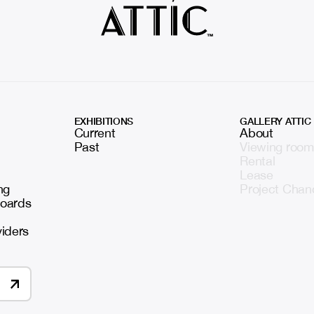
EXHIBITIONS
GALLERY ATTIC
Current
About
Past
Viewing room
Rental
Lease
ng
Project Chan
boards
viders