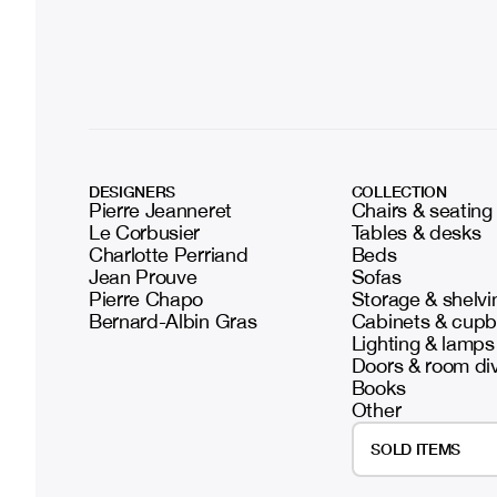
DESIGNERS
COLLECTION
Pierre Jeanneret
Chairs & seating
Le Corbusier
Tables & desks
Charlotte Perriand
Beds
Jean Prouve
Sofas
Pierre Chapo
Storage & shelvi
Bernard-Albin Gras
Cabinets & cup
Lighting & lamps
Doors & room di
Books
Other
SOLD ITEMS