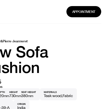
APPOINTMENT
r
&
Pierre Jeanneret
w Sofa
shion
5
ns
EPTH
HEIGHT
SEAT HEIGHT
MATERIALS
20
730
380
Teak wood
Fabric
mm
mm
mm
ORIGIN
I-39-A
India