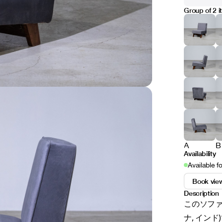
Group of 2 
A
B
Availability
Available f
Book vie
Description
このソファは、
ナ, イン