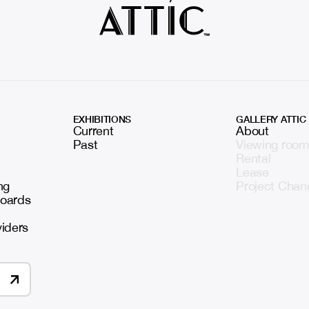
EXHIBITIONS
GALLERY ATTIC
Current
About
Past
Viewing room
Rental
Lease
ng
Project Chan
boards
viders