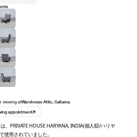
items
Warehouse Attic, Saitama
or viewing at
wing appointment
PRIVATE HOUSE HARYANA, INDIA(個人邸/ハリヤ
ド)で使用されていました。