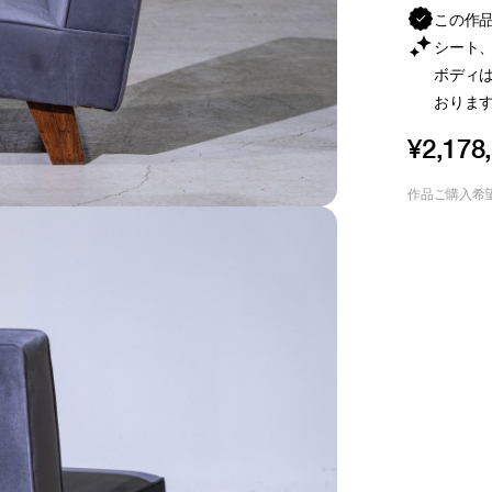
この作
シート
ボディ
おりま
¥2,178
作品ご購入希