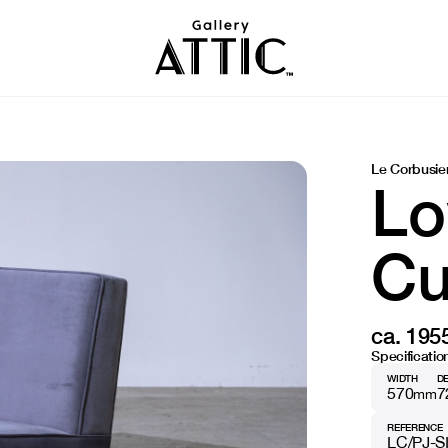
Le Corbusie
Lo
Cu
ca. 195
Specificatio
WIDTH
D
570
7
mm
REFERENCE
LC/PJ-S