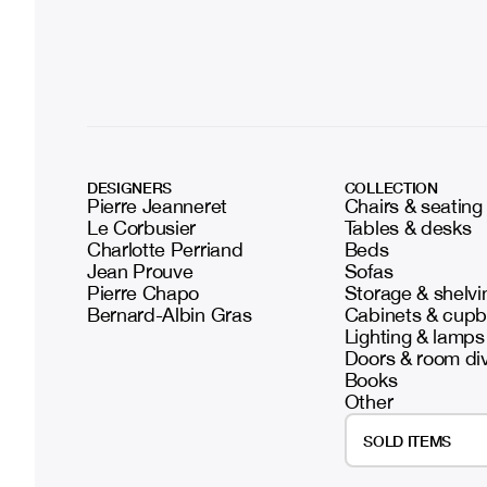
DESIGNERS
COLLECTION
Pierre Jeanneret
Chairs & seating
Le Corbusier
Tables & desks
Charlotte Perriand
Beds
Jean Prouve
Sofas
Pierre Chapo
Storage & shelvi
Bernard-Albin Gras
Cabinets & cup
Lighting & lamps
Doors & room di
Books
Other
SOLD ITEMS