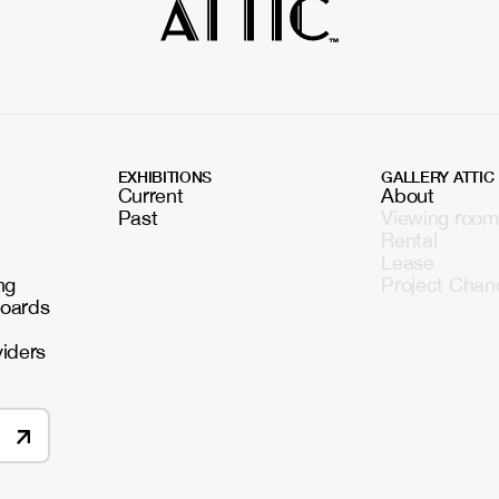
EXHIBITIONS
GALLERY ATTIC
Current
About
Past
Viewing room
Rental
Lease
ng
Project Chan
boards
viders