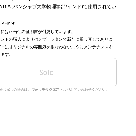
S, INDIA (パンジャブ大学物理学部/インド)で使用されてい
U.PHY.91
品には正当性の証明書が付属しています。
インドの職人によりバンブーラタンで新たに張り直してありま
ディはオリジナルの雰囲気を損なわないようにメンテナンスを
ります。
Sold
をお探しの場合は、
ウォッチリクエスト
よりお問い合わせください。