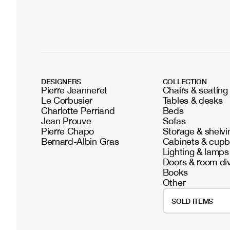
DESIGNERS
COLLECTION
Pierre Jeanneret
Chairs & seating
Le Corbusier
Tables & desks
Charlotte Perriand
Beds
Jean Prouve
Sofas
Pierre Chapo
Storage & shelvi
Bernard-Albin Gras
Cabinets & cup
Lighting & lamps
Doors & room di
Books
Other
SOLD ITEMS