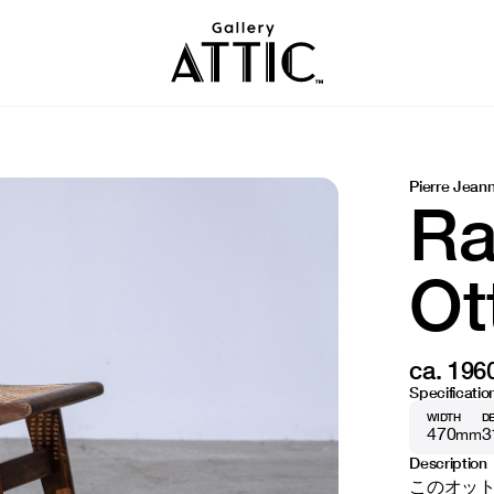
Pierre Jean
Ra
Ot
ca. 196
Specificatio
WIDTH
D
470
3
mm
Description
このオットマン