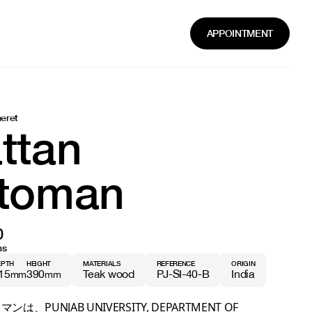
APPOINTMENT
neret
ttan
toman
0
ns
EPTH
HEIGHT
MATERIALS
REFERENCE
ORIGIN
15
390
Teak wood
PJ-SI-40-B
India
mm
mm
は、PUNJAB UNIVERSITY, DEPARTMENT OF