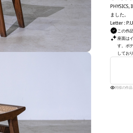
PHYSIC
ました。
Letter : P.
この作
座面は
す。ボ
してお
同様の作品