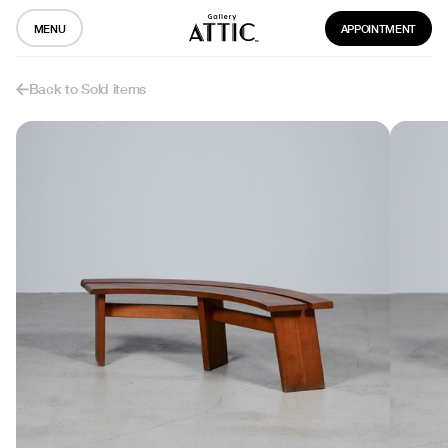
MENU
APPOINTMENT
Back to Sold items