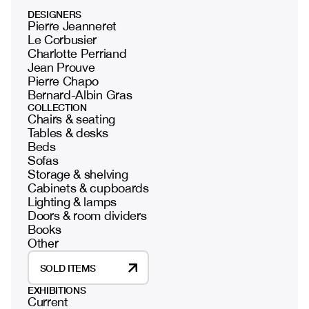
DESIGNERS
Pierre Jeanneret
Le Corbusier
Charlotte Perriand
Jean Prouve
Pierre Chapo
Bernard-Albin Gras
COLLECTION
Chairs & seating
Tables & desks
Beds
Sofas
Storage & shelving
Cabinets & cupboards
Lighting & lamps
Doors & room dividers
Books
Other
SOLD ITEMS
EXHIBITIONS
Current