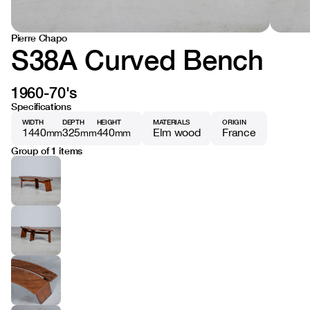
Pierre Chapo
S38A Curved Bench
1960-70's
Specifications
WIDTH
DEPTH
HEIGHT
MATERIALS
ORIGIN
1440
325
440
Elm wood
France
mm
mm
mm
Group of 1 items