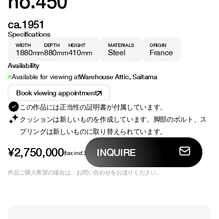
no.450
ca.1951
Specifications
WIDTH
DEPTH
HEIGHT
MATERIALS
ORIGIN
1880
880
410
Steel
France
mm
mm
mm
Availability
Warehouse Attic, Saitama
Available for viewing at
Book viewing appointment
この作品には正当性の証明書が付属しています。
クッションは新しいものを作成しています。脚部のボルト、ス
プリングは新しいものに取り替えられています。
¥2,750,000
INQUIRE
(tax incl.)
作品ご購入希望の場合は、お問い合わせをお送りください。