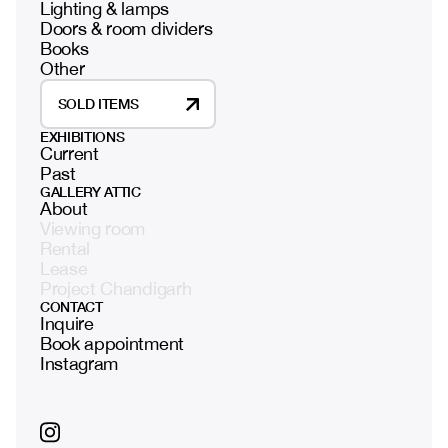
Lighting & lamps
Doors & room dividers
Books
Other
SOLD ITEMS
EXHIBITIONS
Current
Past
GALLERY ATTIC
About
Viewing room
Rental
Lease
Project Chandigarh
CONTACT
Inquire
Book appointment
Instagram