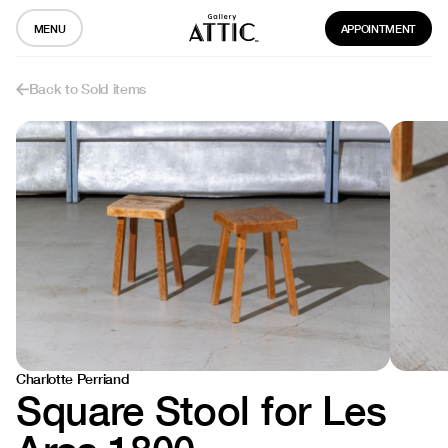
MENU
APPOINTMENT
Back to Sold items
Charlotte Perriand
Square Stool for Les