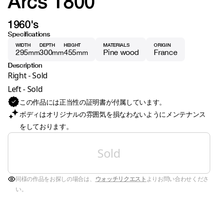
Arcs 1800
1960's
Specifications
WIDTH
DEPTH
HEIGHT
MATERIALS
ORIGIN
295
300
455
Pine wood
France
mm
mm
mm
Description
Right - Sold
Left - Sold
この作品には正当性の証明書が付属しています。
ボディはオリジナルの雰囲気を損なわないようにメンテナンス
をしております。
Sold
同様の作品をお探しの場合は、
ウォッチリクエスト
よりお問い合わせくださ
い。