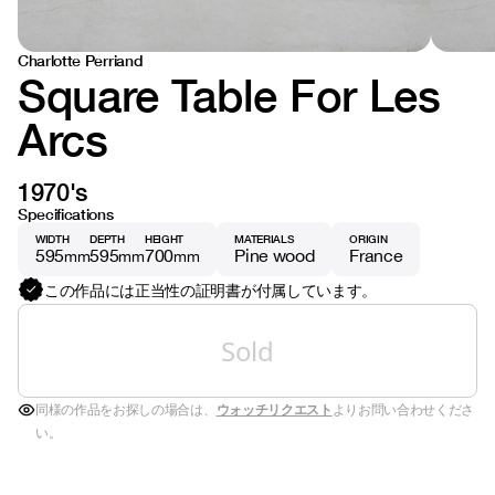
Charlotte Perriand
Square Table For Les
Arcs
1970's
Specifications
WIDTH
DEPTH
HEIGHT
MATERIALS
ORIGIN
595
595
700
Pine wood
France
mm
mm
mm
この作品には正当性の証明書が付属しています。
Sold
同様の作品をお探しの場合は、
ウォッチリクエスト
よりお問い合わせくださ
い。