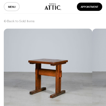
MENU
APPOINTMENT
Back to Sold items