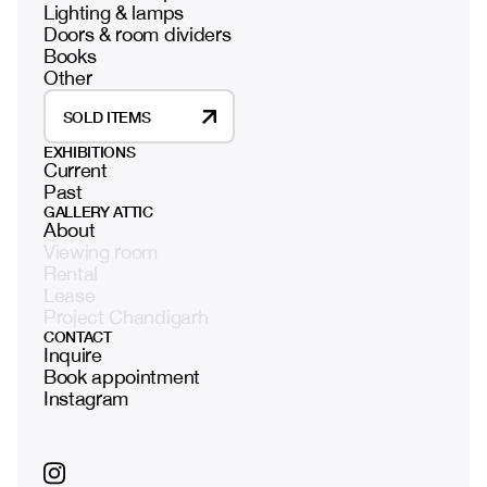
Lighting & lamps
Doors & room dividers
Books
Other
SOLD ITEMS
EXHIBITIONS
Current
Past
GALLERY ATTIC
About
Viewing room
Rental
Lease
Project Chandigarh
CONTACT
Inquire
Book appointment
Instagram