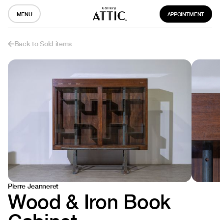
MENU
APPOINTMENT
Back to Sold items
Pierre Jeanneret
Wood & Iron Book