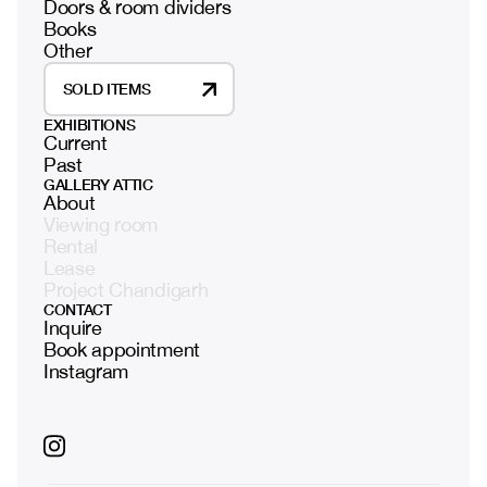
Doors & room dividers
Books
Other
SOLD ITEMS
EXHIBITIONS
Current
Past
GALLERY ATTIC
About
Viewing room
Rental
Lease
Project Chandigarh
CONTACT
Inquire
Book appointment
Instagram