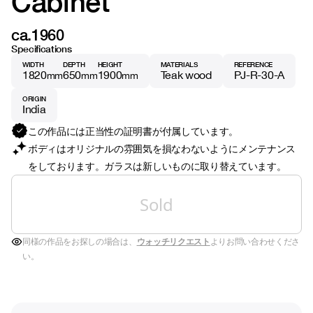
Cabinet
ca.1960
Specifications
WIDTH
DEPTH
HEIGHT
MATERIALS
REFERENCE
1820
650
1900
Teak wood
PJ-R-30-A
mm
mm
mm
ORIGIN
India
この作品には正当性の証明書が付属しています。
ボディはオリジナルの雰囲気を損なわないようにメンテナンス
をしております。ガラスは新しいものに取り替えています。
Sold
同様の作品をお探しの場合は、
ウォッチリクエスト
よりお問い合わせくださ
い。